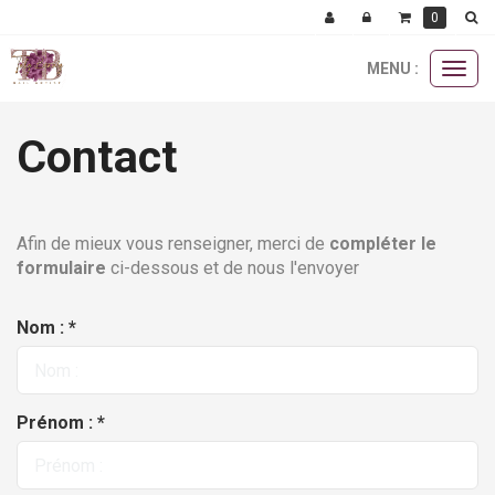
Panneau de gestion des cookies
0
MENU :
Ouvri
le
menu
Contact
Afin de mieux vous renseigner, merci de
compléter le
formulaire
ci-dessous et de nous l'envoyer
Nom : *
Prénom : *