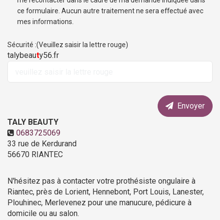
me recontacter dans le cadre de ma demande indiquée dans
ce formulaire. Aucun autre traitement ne sera effectué avec
mes informations.
Sécurité :(Veuillez saisir la lettre rouge)
talybeau
t
y56.fr
Envoyer
TALY BEAUTY
0683725069
33 rue de Kerdurand
56670
RIANTEC
N'hésitez pas à contacter votre prothésiste ongulaire à
Riantec, près de Lorient, Hennebont, Port Louis, Lanester,
Plouhinec, Merlevenez pour une manucure, pédicure à
domicile ou au salon.